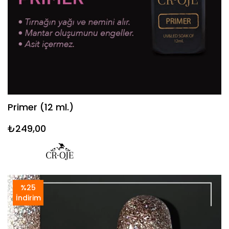
Primer (12 ml.)
₺249,00
%25
İndirim