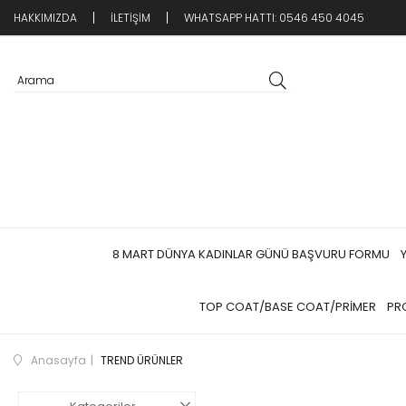
HAKKIMIZDA
İLETİŞİM
WHATSAPP HATTI: 0546 450 4045
8 MART DÜNYA KADINLAR GÜNÜ BAŞVURU FORMU
TOP COAT/BASE COAT/PRİMER
PR
Anasayfa
TREND ÜRÜNLER