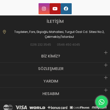
İLETİŞİM
Taşdelen, Fors, Ekşioğlu Mahallesi, Turgut Özal Cd. Sitesi No:2,
Çekmeköy/İstanbul
0216 232 3545
0546 450 4045
BİZ KİMİZ?
SÖZLEŞMELER
YARDIM
HESABIM