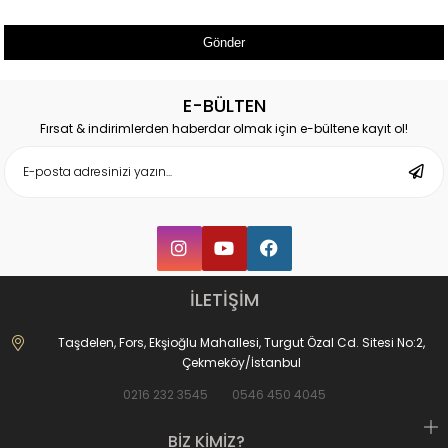
Gönder
E-BÜLTEN
Fırsat & indirimlerden haberdar olmak için e-bültene kayıt ol!
İLETİŞİM
Taşdelen, Fors, Ekşioğlu Mahallesi, Turgut Özal Cd. Sitesi No:2,
Çekmeköy/İstanbul
0216 232 3545
0546 450 4045
BİZ KİMİZ?