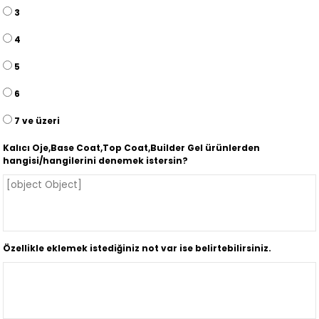
3
4
5
6
7 ve üzeri
Kalıcı Oje,Base Coat,Top Coat,Builder Gel ürünlerden
hangisi/hangilerini denemek istersin?
Özellikle eklemek istediğiniz not var ise belirtebilirsiniz.