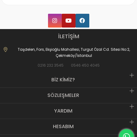
İLETİŞİM
Taşdelen, Fors, Ekşioğlu Mahallesi, Turgut Özal Cd. Sitesi No:2,
Çekmeköy/İstanbul
0216 232 3545
0546 450 4045
BİZ KİMİZ?
SÖZLEŞMELER
YARDIM
HESABIM